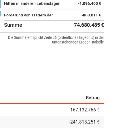
Hilfen in anderen Lebenslagen
-1.096.400 €
Förderung von Trägern der
-800.011 €
Wohlfahrtspflege
Summe
-74.680.485 €
Betreuungsleistungen
-256.600 €
Die Summe entspricht Zeile 26 (ordentliches Ergebnis) in der
untenstehenden Ergebnistabelle
Leistungen nach dem LAG
-15.200 €
Aussiedlerunterkünfte
5.000 €
Betrag
167.132.766 €
-241.813.251 €